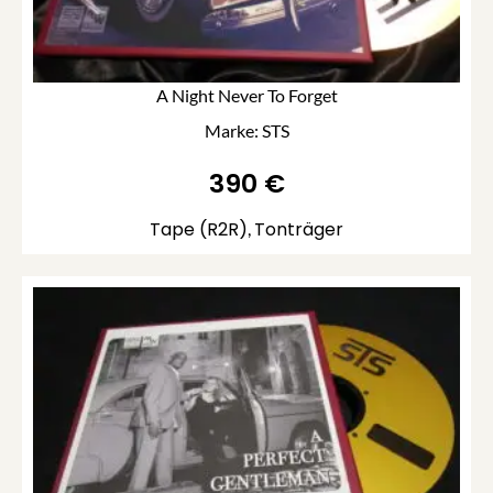
A Night Never To Forget
Marke: STS
390
€
Tape (R2R)
Tonträger
,