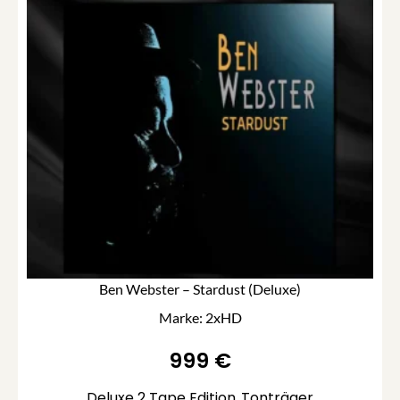
Ben Webster – Stardust (Deluxe)
Marke: 2xHD
999
€
Deluxe 2 Tape Edition
Tonträger
,