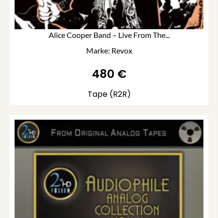
Alice Cooper Band – Live From The...
Marke: Revox
480
€
Tape (R2R)