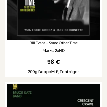
Bill Evans – Some Other Time
Marke: 2xHD
98
€
200g Doppel-LP
Tonträger
,