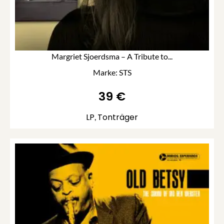
Margriet Sjoerdsma – A Tribute to...
Marke: STS
39
€
LP
Tonträger
,