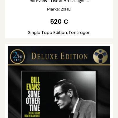
Bill Evans – Live at Art D’Lugoff’...
Marke: 2xHD
520
€
Single Tape Edition
Tonträger
,