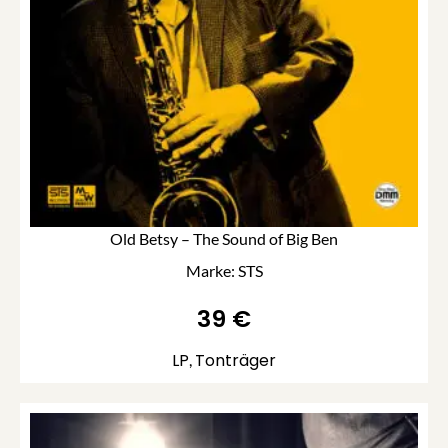
Old Betsy – The Sound of Big Ben
Marke: STS
39
€
LP
Tonträger
,