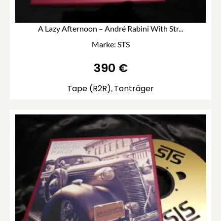
A Lazy Afternoon – André Rabini With Str...
Marke: STS
390
€
Tape (R2R)
Tonträger
,