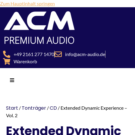
Zum Hauptinhalt springen
+49 2161 277 1470
info@acm-audio.de
Warenkorb
Start
Tonträger
CD
/
/
/ Extended Dynamic Experience –
Vol. 2
Extended Dynamic