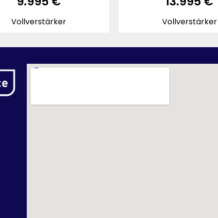
9.995
€
13.995
€
Vollverstärker
Vollverstärker