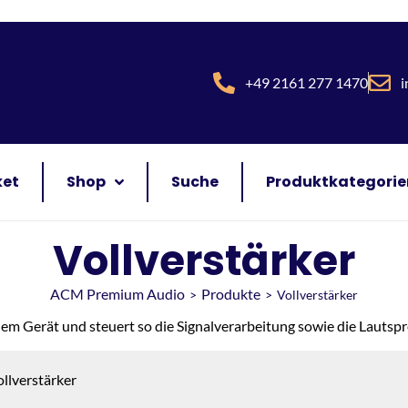
+49 2161 277 1470
i
ket
Shop
Suche
Produktkategorie
Vollverstärker
ACM Premium Audio
Produkte
>
>
Vollverstärker
inem Gerät und steuert so die Signalverarbeitung sowie die Lauts
ollverstärker