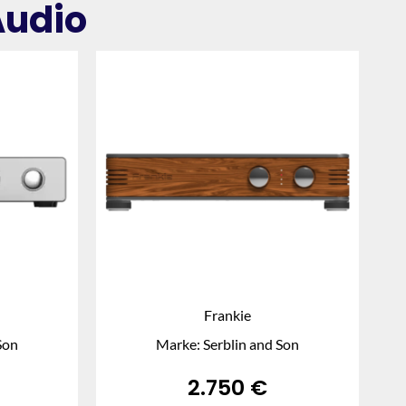
Audio
Frankie
Son
Marke: Serblin and Son
2.750
€