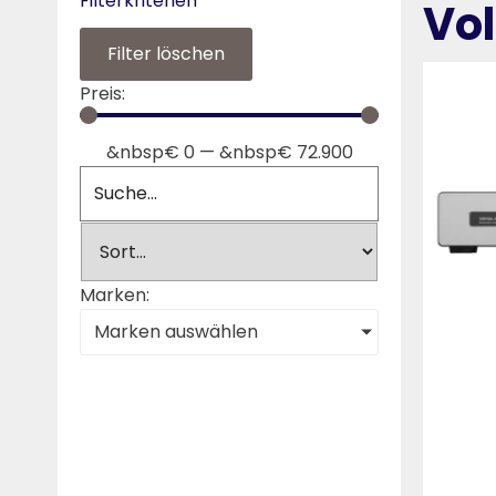
Filterkriterien
Vol
Filter löschen
Preis:
&nbsp€
0
—
&nbsp€
72.900
Marken:
Marken auswählen