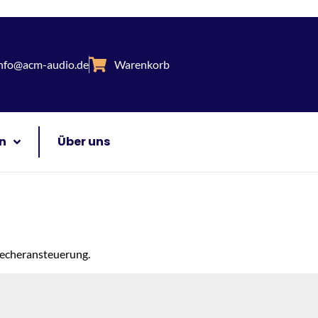
nfo@acm-audio.de
Warenkorb
n
Über uns
precheransteuerung.