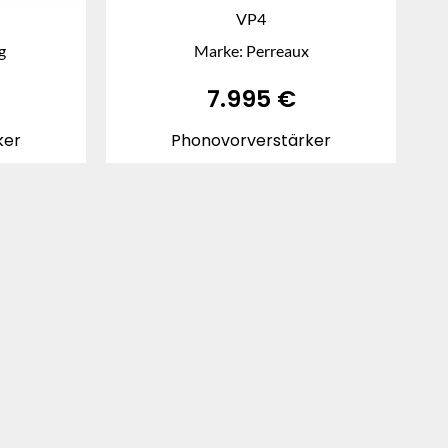
VP4
g
Marke: Perreaux
7.995
€
ker
Phonovorverstärker