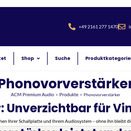
+49 2161 277 1470
i
ket
Shop
Suche
Produktkategorie
Phonovorverstärke
ACM Premium Audio
Produkte
>
>
Phonovorverstärker
 Unverzichtbar für Vi
hen Ihrer Schallplatte und Ihrem Audiosystem – ohne ihn bleibt d