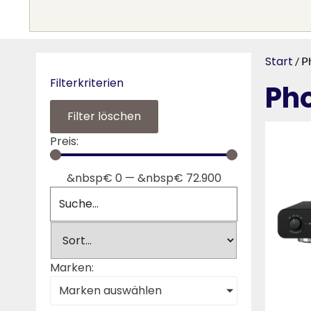
Start
/ P
Filterkriterien
Ph
Filter löschen
Preis:
&nbsp€
0
—
&nbsp€
72.900
Marken:
Marken auswählen