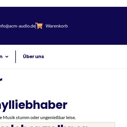
nfo@acm-audio.de
Warenkorb
n
Über uns
r
nylliebhaber
ie Musik stumm oder ungenießbar leise.