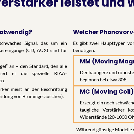
rstärker leistet und 
notwendig?
Welcher Phonovorve
 schwaches Signal, das um ein
Es gibt zwei Haupttypen von
kereingänge (CD, AUX) sind für
benötigen:
MM (Moving Mag
gel“ an – den Standard, den alle
Der häufigere und robust
iert er die spezielle RIAA-
beginnen bei etwa 30€.
en.
rker meist an der Beschriftung
MC (Moving Coil)
meidung von Brummgeräuschen).
Erzeugt ein noch schwächer
taugliche Verstärker k
Widerstände (20-1000 Oh
Während günstige Modelle d