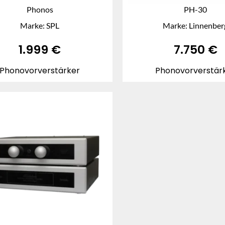
Phonos
PH-30
Marke: SPL
Marke: Linnenber
1.999
€
7.750
€
Phonovorverstärker
Phonovorverstär