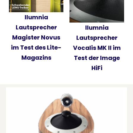
Ilumnia
Lautsprecher
Ilumnia
Magister Novus
Lautsprecher
im Test des Lite-
Vocalis MK II im
Magazins
Test der Image
HiFi