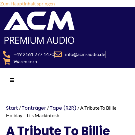
Zum Hauptinhalt springen
+49 2161 277 1470
info@acm-audio.de
Warenkorb
Start
Tonträger
Tape (R2R)
/
/
/ A Tribute To Billie
Holiday – Lils Mackintosh
A Tribute To Billie