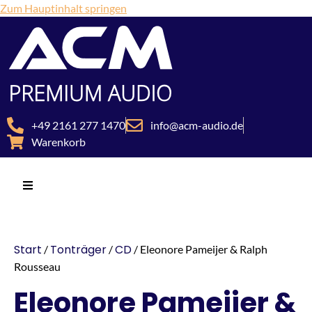
Zum Hauptinhalt springen
+49 2161 277 1470
info@acm-audio.de
Warenkorb
Start
Tonträger
CD
/
/
/ Eleonore Pameijer & Ralph
Rousseau
Eleonore Pameijer &