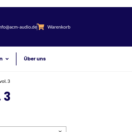
nfo@acm-audio.de
Warenkorb
n
Über uns
vol. 3
 3