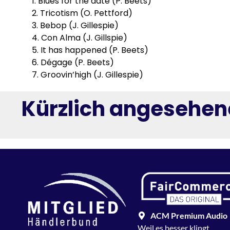
1. Blues for the date (P. Beets)
2. Tricotism (O. Pettford)
3. Bebop (J. Gillespie)
4. Con Alma (J. Gillspie)
5. It has happened (P. Beets)
6. Dégage (P. Beets)
7. Groovin’high (J. Gillespie)
Kürzlich angesehen
ACM Premium Audio
Weil es besser klingt…