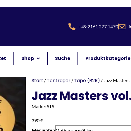
+49 2161 277 1470
i
ket
Shop
Suche
Produktkategorie
Start
Tonträger
Tape (R2R)
/
/
/ Jazz Masters 
Jazz Masters vol.
Marke: STS
390
€
Medientyp