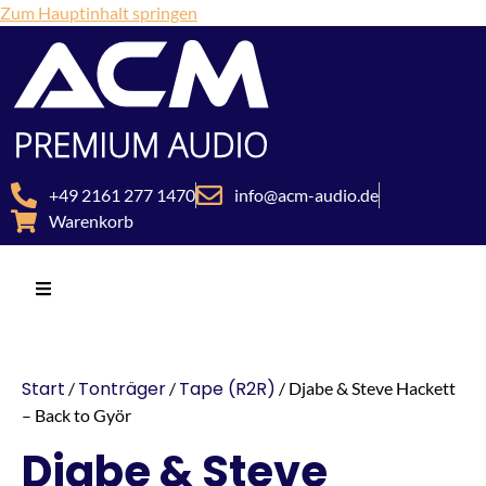
Zum Hauptinhalt springen
+49 2161 277 1470
info@acm-audio.de
Warenkorb
Start
Tonträger
Tape (R2R)
/
/
/ Djabe & Steve Hackett
– Back to Györ
Djabe & Steve