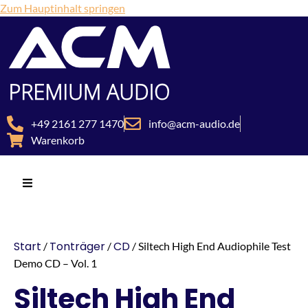
Zum Hauptinhalt springen
+49 2161 277 1470
info@acm-audio.de
Warenkorb
Start
Tonträger
CD
/
/
/ Siltech High End Audiophile Test
Demo CD – Vol. 1
Siltech High End