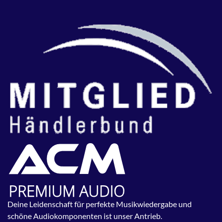
Deine Leidenschaft für perfekte Musikwiedergabe und
schöne Audiokomponenten ist unser Antrieb.