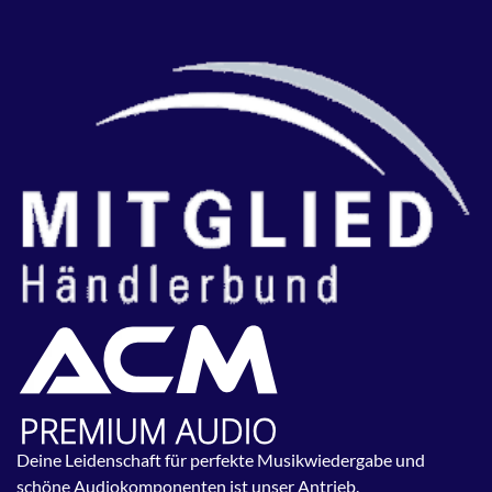
Deine Leidenschaft für perfekte Musikwiedergabe und
schöne Audiokomponenten ist unser Antrieb.