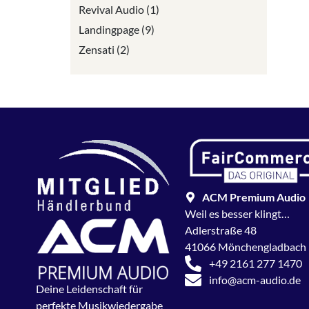
Revival Audio (1)
Landingpage (9)
Zensati (2)
ACM Premium Audio
Weil es besser klingt…
Adlerstraße 48
41066 Mönchengladbach
+49 2161 277 1470
info@acm-audio.de
Deine Leidenschaft für
perfekte Musikwiedergabe