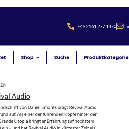
+49 2161 277 1470
i
ket
Shop
Suche
Produktkategorie
KEN
ival Audio
ndschrift von Daniel Emonts prägt Revival Audio
und auf. Als einer der führenden Köpfe hinter der
Grande Utopia bringt er Erfahrung auf höchstem
 ein – und hat Revival Audio in kürzester Zeit als