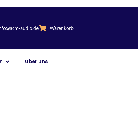
nfo@acm-audio.de
Warenkorb
n
Über uns