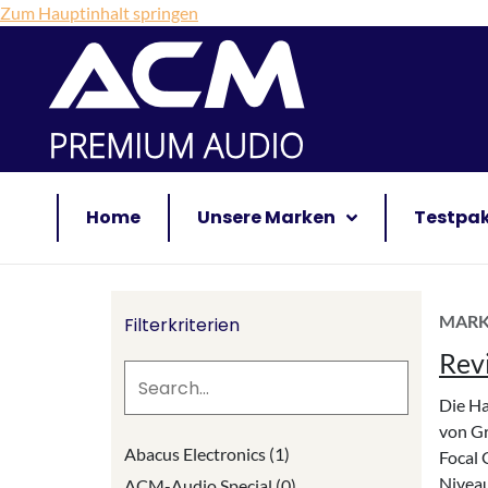
Zum Hauptinhalt springen
Home
Unsere Marken
Testpa
MAR
Filterkriterien
Rev
Die Ha
von Gr
Abacus Electronics (1)
Focal 
Niveau
ACM-Audio Special (0)