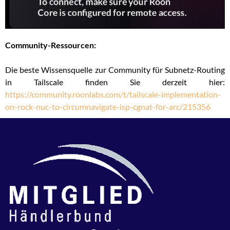
Community-Ressourcen:
Die beste Wissensquelle zur Community für Subnetz-Routing
in Tailscale finden Sie derzeit hier:
https://community.roonlabs.com/t/tailscale-implementation-
on-rock-nuc-to-circumnavigate-isp-cgnat-for-arc/215356