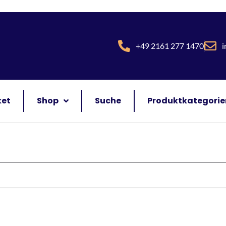
+49 2161 277 1470
i
ket
Shop
Suche
Produktkategorie