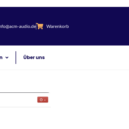
nfo@acm-audio.de
Warenkorb
n
Über uns