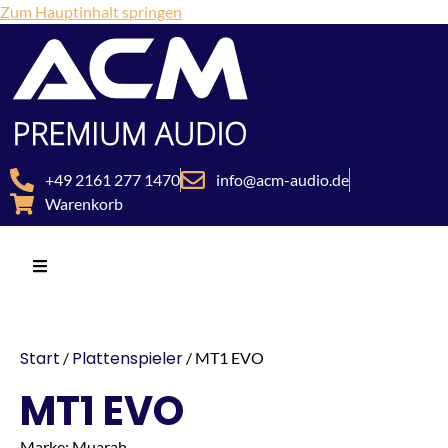
Zum Hauptinhalt springen
+49 2161 277 1470
info@acm-audio.de
Warenkorb
Start
Plattenspieler
/
/ MT1 EVO
MT1 EVO
Marke: Muarah