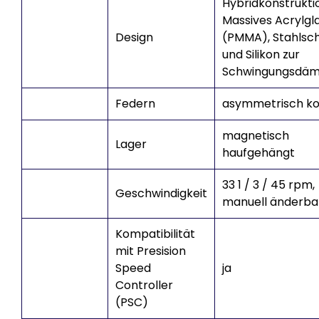
Hybridkonstrukti
Massives Acrylgl
Design
(PMMA), Stahlsc
und Silikon zur
Schwingungsdäm
Federn
asymmetrisch ko
magnetisch
Lager
haufgehängt
33 1 / 3 / 45 rpm,
Geschwindigkeit
manuell änderba
Kompatibilität
mit Presision
Speed
ja
Controller
(PSC)