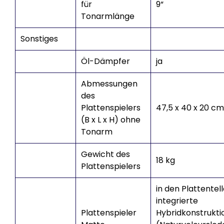
für
9“
Tonarmlänge
Sonstiges
Öl-Dämpfer
ja
Abmessungen
des
Plattenspielers
47,5 x 40 x 20 cm
(B x L x H) ohne
Tonarm
Gewicht des
18 kg
Plattenspielers
in den Plattentell
integrierte
Plattenspieler
Hybridkonstrukti