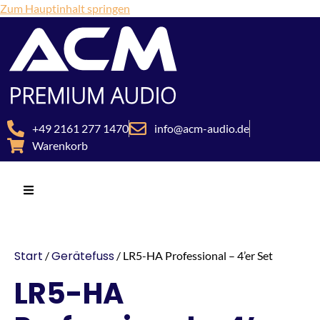
Zum Hauptinhalt springen
+49 2161 277 1470
info@acm-audio.de
Warenkorb
Start
Gerätefuss
/
/ LR5-HA Professional – 4’er Set
LR5-HA