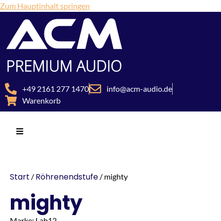
Zum Hauptinhalt springen
+49 2161 277 1470
info@acm-audio.de
Warenkorb
Start
Röhrenendstufe
/
/ mighty
mighty
Marke: Lab12