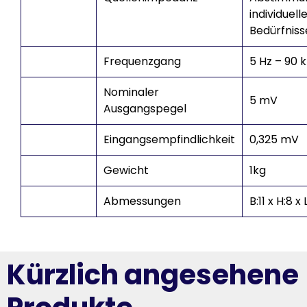
individuell
Bedürfnis
Frequenzgang
5 Hz – 90 
Nominaler
5 mV
Ausgangspegel
Eingangsempfindlichkeit
0,325 mV
Gewicht
1kg
Abmessungen
B:11 x H:8 x
Kürzlich angesehene