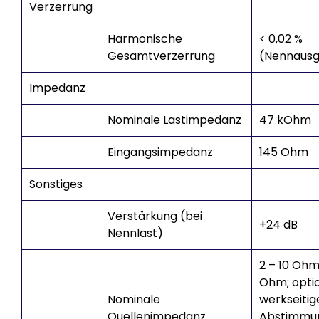
Verzerrung
Harmonische
< 0,02 %
Gesamtverzerrung
(Nennausg
Impedanz
Nominale Lastimpedanz
47 kOhm
Eingangsimpedanz
145 Ohm
Sonstiges
Verstärkung (bei
+24 dB
Nennlast)
2 – 10 Ohm;
Ohm; optio
Nominale
werkseitig
Quellenimpedanz
Abstimmu