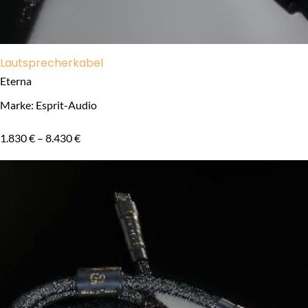
Lautsprecherkabel
Eterna
Marke: Esprit-Audio
1.830
€
–
8.430
€