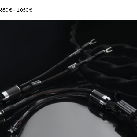
850
€
–
1.050
€