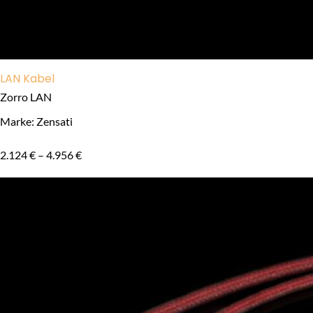
LAN Kabel
Zorro LAN
Marke: Zensati
2.124
€
–
4.956
€