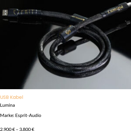
USB Kabel
Lumina
Marke: Esprit-Audio
2.900
€
–
3.800
€