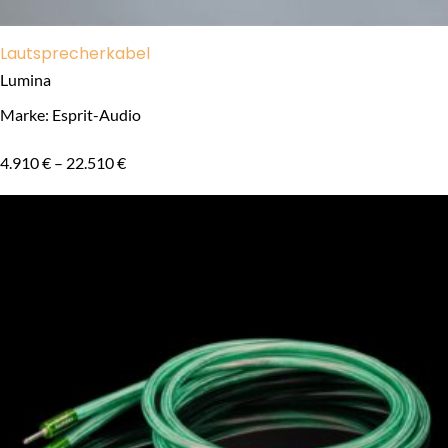
Lautsprecherkabel
Lumina
Marke: Esprit-Audio
4.910
€
–
22.510
€