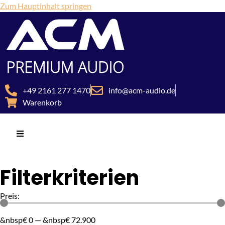
Zum Hauptinhalt springen
+49 2161 277 1470
info@acm-audio.de
Warenkorb
Filterkriterien
Preis:
&nbsp€
0
—
&nbsp€
72.900