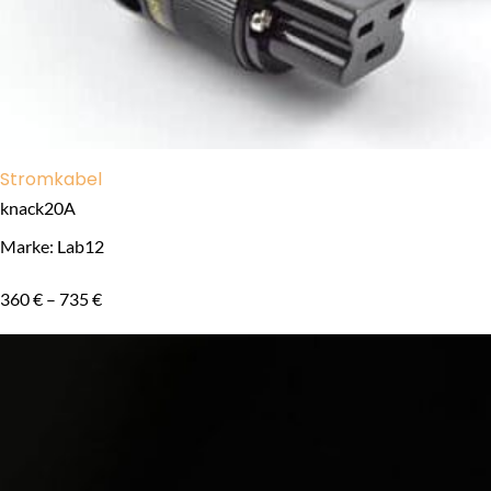
Stromkabel
knack20A
Marke: Lab12
360
€
–
735
€