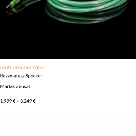
Lautsprecherkabel
Razzmatazz Speaker
Marke: Zensati
1.999
€
–
3.249
€