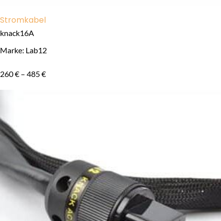
Stromkabel
knack16A
Marke: Lab12
260
€
–
485
€