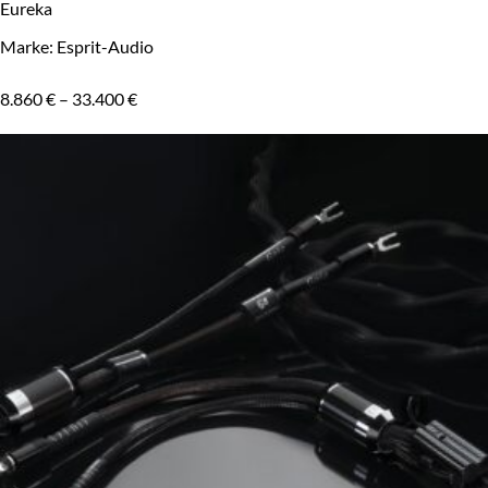
Eureka
Marke: Esprit-Audio
8.860
€
–
33.400
€