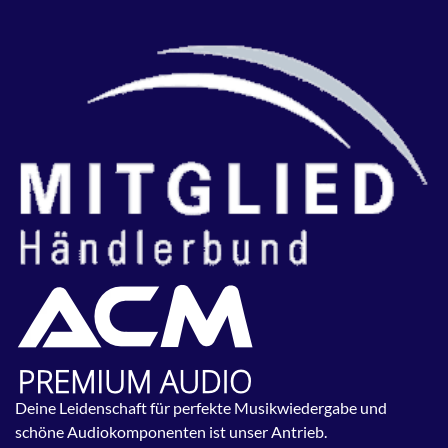
Deine Leidenschaft für perfekte Musikwiedergabe und
schöne Audiokomponenten ist unser Antrieb.