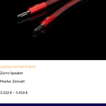
Lautsprecherkabel
Zorro Speaker
Marke: Zensati
3.332
€
–
5.456
€