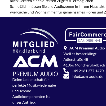
allen Geräten einen direkten Zugriff zu ermöglichen.
Schließlich müssen Sie alle Audiozonen in Ihrem Haus akt
wie Küche und Wohnzimmer für gemeinsames Hören und Zone
ACM Premium Audio
Weil es besser klingt…
Adlerstraße 48
41066 Mönchengladbach
+49 2161 277 1470
info@acm-audio.de
Deine Leidenschaft für
perfekte Musikwiedergabe
und schöne
Audiokomponenten ist
unser Antrieb.