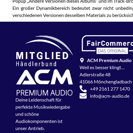
Popup „Andere Versionen dieses Albums“ und im Track-Brow
Ein großer Dynamikbereich bedeutet zwar nicht unbedingt
verschiedenen Versionen desselben Materials zu berücksicht
ACM Premium Audio
Weil es besser klingt…
Adlerstraße 48
41066 Mönchengladbach
+49 2161 277 1470
info@acm-audio.de
Deine Leidenschaft für
perfekte Musikwiedergabe
und schöne
Audiokomponenten ist
unser Antrieb.