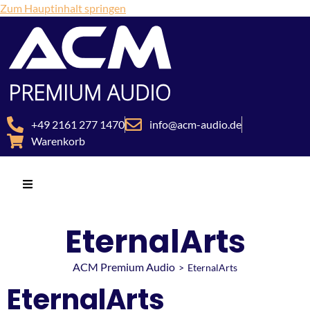
Zum Hauptinhalt springen
+49 2161 277 1470
info@acm-audio.de
Warenkorb
EternalArts
ACM Premium Audio
>
EternalArts
EternalArts