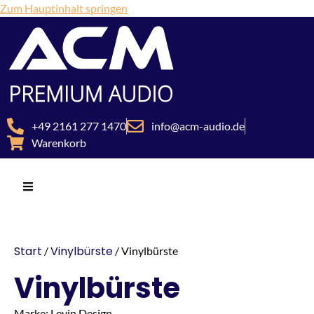
Zum Hauptinhalt springen
+49 2161 277 1470
info@acm-audio.de
Warenkorb
Start
Vinylbürste
/
/ Vinylbürste
Vinylbürste
Marke: Levin Design